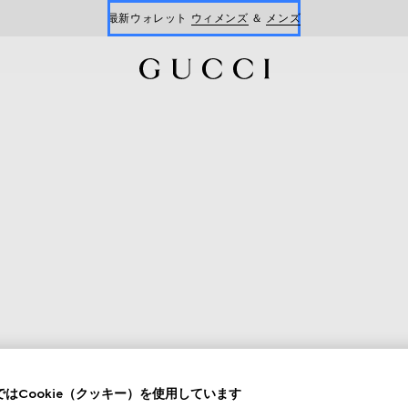
最新ウォレット
ウィメンズ
＆
メンズ
Gucci x 安藤七宝店
オンライン限定 〔GGマーモント〕
はCookie（クッキー）を使用しています