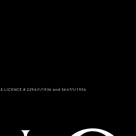
 SIAE LICENCE # 2294/I/1936 and 5647/I/1936