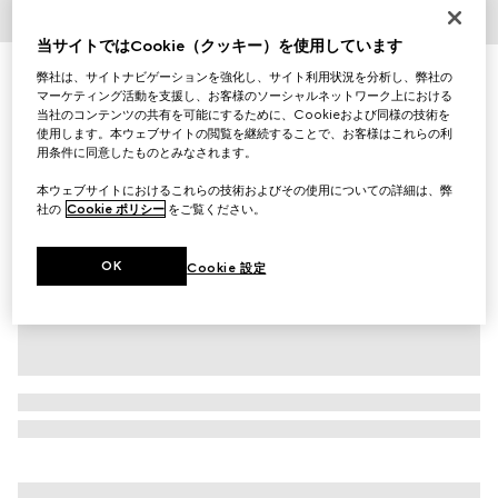
1
/
6
当サイトではCookie（クッキー）を使用しています
Virtual Try-On
弊社は、サイトナビゲーションを強化し、サイト利用状況を分析し、弊社の
〔グッチ ホースビット 1953〕メンズ ローファー
マーケティング活動を支援し、お客様のソーシャルネットワーク上における
￥152,900
当社のコンテンツの共有を可能にするために、Cookieおよび同様の技術を
使用します。本ウェブサイトの閲覧を継続することで、お客様はこれらの利
（税込）
バリエーション
ブラック レザー
用条件に同意したものとみなされます。
本ウェブサイトにおけるこれらの技術およびその使用についての詳細は、弊
社の
Cookie ポリシー
をご覧ください。
OK
Cookie 設定