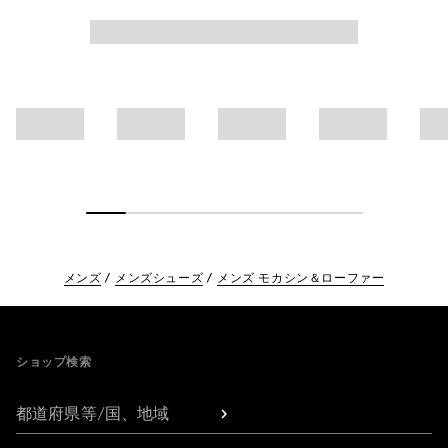
メンズ
メンズシューズ
メンズ モカシン＆ローファー
Footer
ショップ検索
都道府県等/国、地域