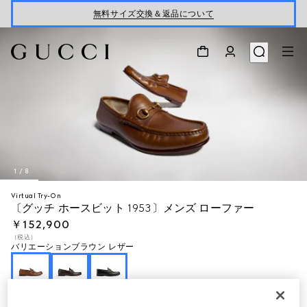
無料サイズ交換＆返品について
1
/
8
Virtual Try-On
〔グッチ ホースビット 1953〕メンズ ローファー
￥152,900
（税込）
バリエーション
ブラウン レザー