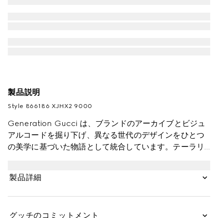
製品説明
Style ‎866186 XJHX2 9000
Generation Gucci は、ブランドのアーカイブとビジュ
アルコードを掘り下げ、異なる世代のデザインをひとつ
の美学に基づいた物語として統合しています。テーラリ
ングのコンセプトは、軽やかさと快適さに焦点を当て、
ミニマリズムと汎用性を通じて再定義されています。こ
製品詳細
のVネックTシャツは、柔らかなレーヨンジャージーで仕
立てられています。
グッチのコミットメント