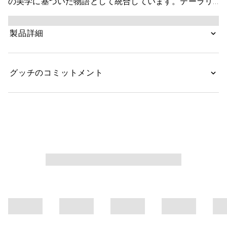
の美学に基づいた物語として統合しています。テーラリ
ングのコンセプトは、軽やかさと快適さに焦点を当て、
ミニマリズムと汎用性を通じて再定義されています。こ
製品詳細
のVネックTシャツは、ブラックシルクジャージーで仕立
てられています。
グッチのコミットメント