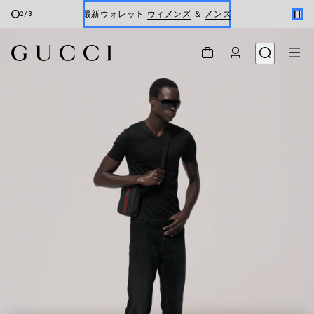
最新ウォレット
ウィメンズ
＆
メンズ
2
/
3
Gucci x 安藤七宝店
オンライン限定 〔GGマーモント〕