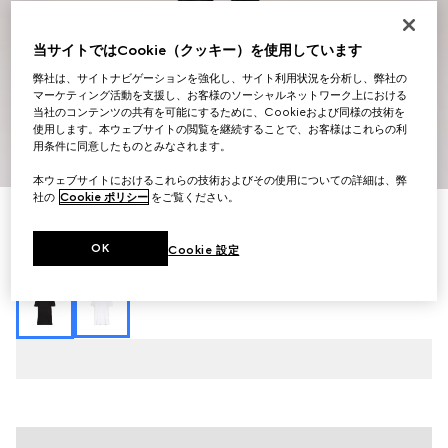
当サイトではCookie（クッキー）を使用しています
弊社は、サイトナビゲーションを強化し、サイト利用状況を分析し、弊社の
マーケティング活動を支援し、お客様のソーシャルネットワーク上における
当社のコンテンツの共有を可能にするために、Cookieおよび同様の技術を
使用します。本ウェブサイトの閲覧を継続することで、お客様はこれらの利
用条件に同意したものとみなされます。
1
/
6
本ウェブサイトにおけるこれらの技術およびその使用についての詳細は、弊
社の
Cookie ポリシー
をご覧ください。
シルクジャージー Tシャツ
￥140,800
OK
Cookie 設定
（税込）
バリエーション
ブラック