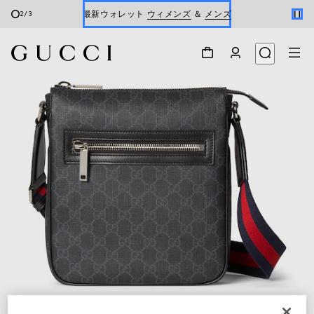
最新ウォレット
ウィメンズ
＆
メンズ
2
/
3
Gucci x 安藤七宝店
オンライン限定 〔GGマーモント〕