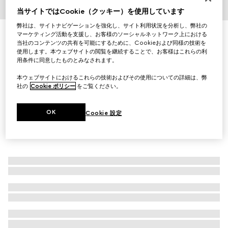
当サイトではCookie（クッキー）を使用しています
1
/
8
弊社は、サイトナビゲーションを強化し、サイト利用状況を分析し、弊社の
〔GG ブラック〕スモール メッセンジャーバッグ
マーケティング活動を支援し、お客様のソーシャルネットワーク上における
当社のコンテンツの共有を可能にするために、Cookieおよび同様の技術を
￥214,500
使用します。本ウェブサイトの閲覧を継続することで、お客様はこれらの利
（税込）
用条件に同意したものとみなされます。
本ウェブサイトにおけるこれらの技術およびその使用についての詳細は、弊
社の
Cookie ポリシー
をご覧ください。
OK
Cookie 設定