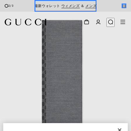
最新ウォレット
ウィメンズ
＆
メンズ
2
/
3
Gucci x 安藤七宝店
オンライン限定 〔GGマーモント〕