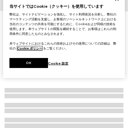
当サイトではCookie（クッキー）を使用しています
1
/
4
弊社は、サイトナビゲーションを強化し、サイト利用状況を分析し、弊社の
GG ウールジャカード スカーフ
マーケティング活動を支援し、お客様のソーシャルネットワーク上における
当社のコンテンツの共有を可能にするために、Cookieおよび同様の技術を
￥73,700
使用します。本ウェブサイトの閲覧を継続することで、お客様はこれらの利
（税込）
用条件に同意したものとみなされます。
本ウェブサイトにおけるこれらの技術およびその使用についての詳細は、弊
社の
Cookie ポリシー
をご覧ください。
OK
Cookie 設定