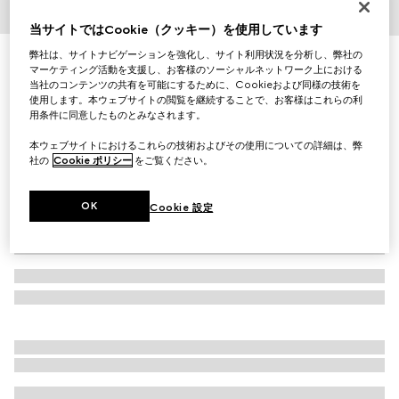
1
/
3
当サイトではCookie（クッキー）を使用しています
弊社は、サイトナビゲーションを強化し、サイト利用状況を分析し、弊社の
GG ウールジャカード スカーフ
マーケティング活動を支援し、お客様のソーシャルネットワーク上における
￥73,700
当社のコンテンツの共有を可能にするために、Cookieおよび同様の技術を
（税込）
使用します。本ウェブサイトの閲覧を継続することで、お客様はこれらの利
バリエーション
ブラック＆ダークグリーン
用条件に同意したものとみなされます。
本ウェブサイトにおけるこれらの技術およびその使用についての詳細は、弊
社の
Cookie ポリシー
をご覧ください。
OK
Cookie 設定