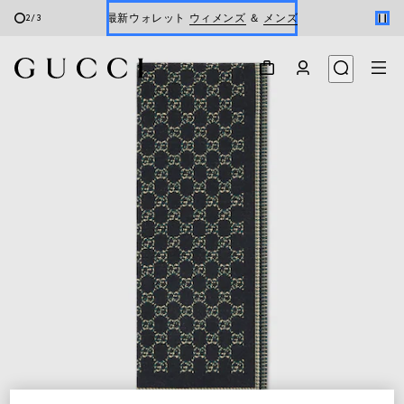
最新ウォレット
ウィメンズ
＆
メンズ
2
/
3
Gucci x 安藤七宝店
オンライン限定 〔GGマーモント〕