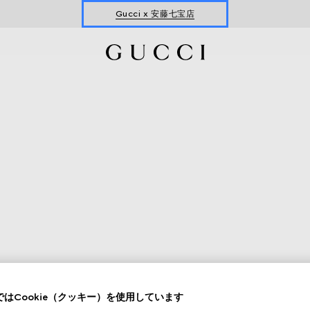
Gucci x 安藤七宝店
オンライン限定 〔GGマーモント〕
はCookie（クッキー）を使用しています