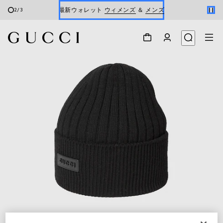
最新ウォレット
ウィメンズ
＆
メンズ
3
/
3
Gucci x 安藤七宝店
オンライン限定 〔GGマーモント〕