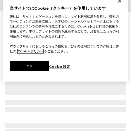
当サイトではCookie（クッキー）を使用しています
1
/
4
弊社は、サイトナビゲーションを強化し、サイト利用状況を分析し、弊社の
ロゴ ウール ハット
マーケティング活動を支援し、お客様のソーシャルネットワーク上における
￥44,000
当社のコンテンツの共有を可能にするために、Cookieおよび同様の技術を
使用します。本ウェブサイトの閲覧を継続することで、お客様はこれらの利
（税込）
用条件に同意したものとみなされます。
バリエーション
ブラック
本ウェブサイトにおけるこれらの技術およびその使用についての詳細は、弊
社の
Cookie ポリシー
をご覧ください。
OK
Cookie 設定