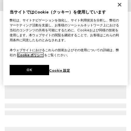
1
/
4
当サイトではCookie（クッキー）を使用しています
イニシャルを入れてカスタマイズ
弊社は、サイトナビゲーションを強化し、サイト利用状況を分析し、弊社の
インターロッキングG ディテール付き ベルト
マーケティング活動を支援し、お客様のソーシャルネットワーク上における
￥69,300
当社のコンテンツの共有を可能にするために、Cookieおよび同様の技術を
使用します。本ウェブサイトの閲覧を継続することで、お客様はこれらの利
（税込）
バリエーション
ブラック レザー
用条件に同意したものとみなされます。
本ウェブサイトにおけるこれらの技術およびその使用についての詳細は、弊
社の
Cookie ポリシー
をご覧ください。
OK
Cookie 設定