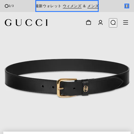
最新ウォレット
ウィメンズ
＆
メンズ
2
/
3
Gucci x 安藤七宝店
オンライン限定 〔GGマーモント〕