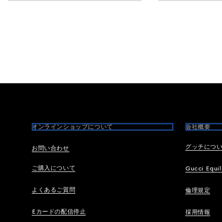
Footer
オンラインショップについて
会社概要
グッチにつ
お問い合わせ
ご購入について
Gucci Equil
よくあるご質問
倫理規定
Eカードの配信停止
採用情報