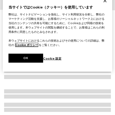
1
/
6
当サイトではCookie（クッキー）を使用しています
弊社は、サイトナビゲーションを強化し、サイト利用状況を分析し、弊社の
〔アイコン〕GG 18K スリムリング
マーケティング活動を支援し、お客様のソーシャルネットワーク上における
￥313,500
当社のコンテンツの共有を可能にするために、Cookieおよび同様の技術を
使用します。本ウェブサイトの閲覧を継続することで、お客様はこれらの利
（税込）
用条件に同意したものとみなされます。
本ウェブサイトにおけるこれらの技術およびその使用についての詳細は、弊
社の
Cookie ポリシー
をご覧ください。
OK
Cookie 設定