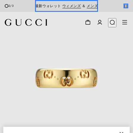
最新ウォレット
ウィメンズ
＆
メンズ
2
/
3
Gucci x 安藤七宝店
オンライン限定 〔GGマーモント〕