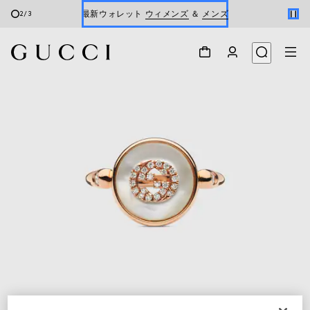
最新ウォレット
ウィメンズ
＆
メンズ
2
/
3
Gucci x 安藤七宝店
オンライン限定 〔GGマーモント〕