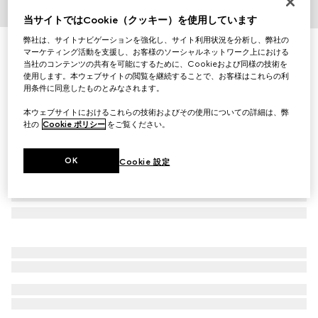
1
/
5
当サイトではCookie（クッキー）を使用しています
弊社は、サイトナビゲーションを強化し、サイト利用状況を分析し、弊社の
〔グッチ インターロッキング〕18K ダイヤモンド リング
マーケティング活動を支援し、お客様のソーシャルネットワーク上における
￥423,500
当社のコンテンツの共有を可能にするために、Cookieおよび同様の技術を
使用します。本ウェブサイトの閲覧を継続することで、お客様はこれらの利
（税込）
用条件に同意したものとみなされます。
本ウェブサイトにおけるこれらの技術およびその使用についての詳細は、弊
社の
Cookie ポリシー
をご覧ください。
OK
Cookie 設定