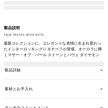
製品説明
Style ‎786764 J85I0 8070
最新コレクションに、エレガントな表情に生まれ変わっ
たインターロッキングG モチーフが登場。オーロラに輝
くマザー・オブ・パール ストーンとパヴェ ダイヤモンド
が、上品なピンクゴールドを引き立てます。この繊細な
リングは、同ラインの他のアイテムと合わせてお使いい
製品詳細
ただけます。
素材とお手入れ
グッチのコミットメント