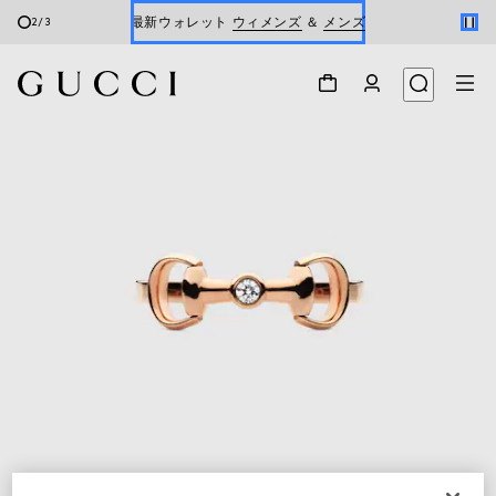
最新ウォレット
ウィメンズ
＆
メンズ
2
/
3
Gucci x 安藤七宝店
オンライン限定 〔GGマーモント〕