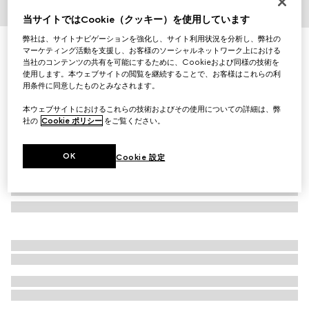
1
/
5
当サイトではCookie（クッキー）を使用しています
弊社は、サイトナビゲーションを強化し、サイト利用状況を分析し、弊社の
〔ホースビット〕18K ダイヤモンド リング
マーケティング活動を支援し、お客様のソーシャルネットワーク上における
￥247,500
当社のコンテンツの共有を可能にするために、Cookieおよび同様の技術を
使用します。本ウェブサイトの閲覧を継続することで、お客様はこれらの利
（税込）
用条件に同意したものとみなされます。
本ウェブサイトにおけるこれらの技術およびその使用についての詳細は、弊
社の
Cookie ポリシー
をご覧ください。
OK
Cookie 設定