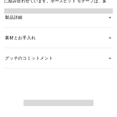
に組み合わせています。ホースビット モチーフは、多用
途でありながら洗練されたプロポーションで表現されて
います。スリークなバングル ブレスレットのイエローゴ
製品詳細
ールドバージョンは、シグネチャータッチのハーフ ホー
スビット ディテールを特徴としています。
素材とお手入れ
グッチのコミットメント