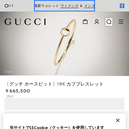
最新ウォレット
ウィメンズ
＆
メンズ
2
/
3
Gucci x 安藤七宝店
オンライン限定 〔GGマーモント〕
1
/
2
〔グッチ ホースビット〕18K カフブレスレット
￥665,500
（税込）
当サイトではCookie（クッキー）を使用しています