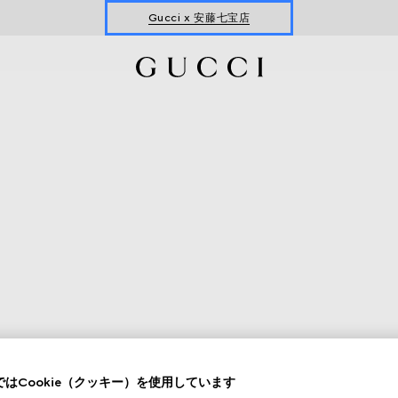
Gucci x 安藤七宝店
オンライン限定 〔GGマーモント〕
はCookie（クッキー）を使用しています