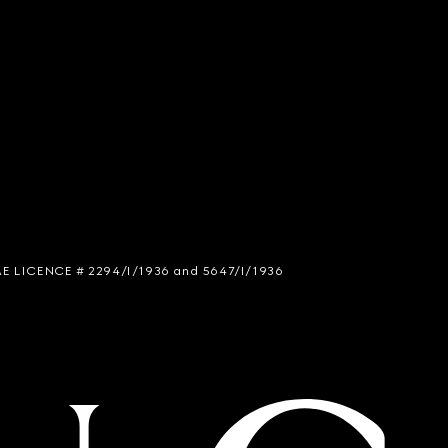
 SIAE LICENCE # 2294/I/1936 and 5647/I/1936