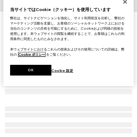
1
/
5
当サイトではCookie（クッキー）を使用しています
弊社は、サイトナビゲーションを強化し、サイト利用状況を分析し、弊社の
〔グッチ インターロッキング〕カフブレスレット
マーケティング活動を支援し、お客様のソーシャルネットワーク上における
￥173,800
当社のコンテンツの共有を可能にするために、Cookieおよび同様の技術を
使用します。本ウェブサイトの閲覧を継続することで、お客様はこれらの利
（税込）
用条件に同意したものとみなされます。
本ウェブサイトにおけるこれらの技術およびその使用についての詳細は、弊
社の
Cookie ポリシー
をご覧ください。
OK
Cookie 設定