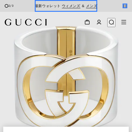
最新ウォレット
ウィメンズ
＆
メンズ
3
/
3
Gucci x 安藤七宝店
オンライン限定 〔GGマーモント〕