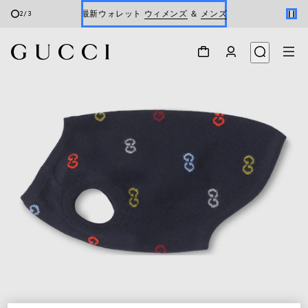
最新ウォレット
ウィメンズ
＆
メンズ
2
/
3
Gucci x 安藤七宝店
オンライン限定 〔GGマーモント〕