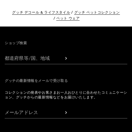
グッチ デコール & ライフスタイル
グッチ ペットコレクション
ペット ウェア
Footer
ショップ検索
都道府県等/国、地域
グッチの最新情報をメールで受け取る
コレクションの発表やお客さまお一人おひとりに合わせたコミュニケーシ
ョン、グッチからの最新情報などをお届けいたします。
メールアドレス