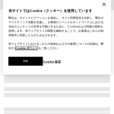
1
/
3
当サイトではCookie（クッキー）を使用しています
ウール ペット セーター
弊社は、サイトナビゲーションを強化し、サイト利用状況を分析し、弊社の
マーケティング活動を支援し、お客様のソーシャルネットワーク上における
￥61,600
当社のコンテンツの共有を可能にするために、Cookieおよび同様の技術を
（税込）
使用します。本ウェブサイトの閲覧を継続することで、お客様はこれらの利
バリエーション
ネイビー
用条件に同意したものとみなされます。
本ウェブサイトにおけるこれらの技術およびその使用についての詳細は、弊
社の
Cookie ポリシー
をご覧ください。
OK
Cookie 設定