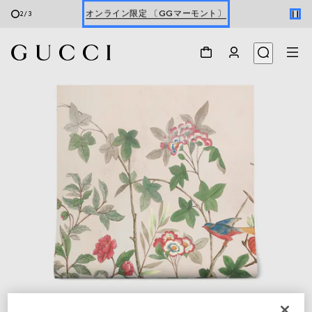
2
/
3
最新ウォレット
ウィメンズ
＆
メンズ
Gucci x 安藤七宝店
オンライン限定 〔GGマーモント〕