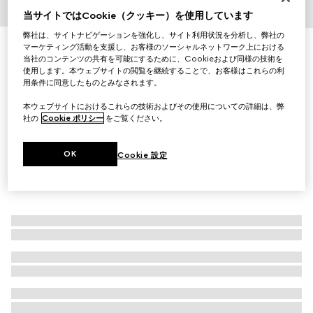
当サイトではCookie（クッキー）を使用しています
1
/
3
弊社は、サイトナビゲーションを強化し、サイト利用状況を分析し、弊社の
ティアン プリント ウォールペーパー（壁紙）
マーケティング活動を支援し、お客様のソーシャルネットワーク上における
当社のコンテンツの共有を可能にするために、Cookieおよび同様の技術を
￥85,800
使用します。本ウェブサイトの閲覧を継続することで、お客様はこれらの利
（税込）
用条件に同意したものとみなされます。
本ウェブサイトにおけるこれらの技術およびその使用についての詳細は、弊
社の
Cookie ポリシー
をご覧ください。
OK
Cookie 設定