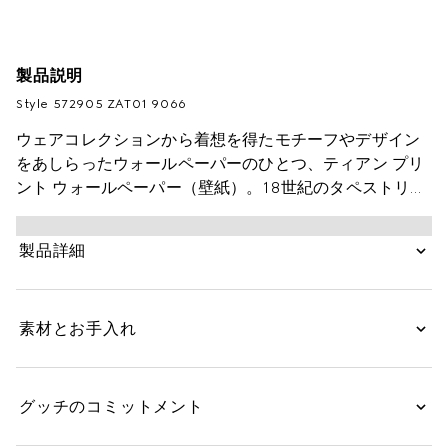
製品説明
Style ‎572905 ZAT01 9066
ウェアコレクションから着想を得たモチーフやデザイン
をあしらったウォールペーパーのひとつ、ティアン プリ
ント ウォールペーパー（壁紙）。18世紀のタペストリー
や屏風に描かれた中国の風景からインスピレーションを
得てデザインしたコンテンポラリーなフラワーモチーフ
製品詳細
が特徴です。花々やトンボ、蝶、ハチドリなどの虫や鳥
で織りなすフローラル パターンを配し、動物や植物を軽
やかなタッチで立体的に描き出しました。
素材とお手入れ
グッチのコミットメント