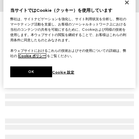
1
/
5
当サイトではCookie（クッキー）を使用しています
弊社は、サイトナビゲーションを強化し、サイト利用状況を分析し、弊社の
GGヴィスコース クッション
マーケティング活動を支援し、お客様のソーシャルネットワーク上における
￥113,300
当社のコンテンツの共有を可能にするために、Cookieおよび同様の技術を
（税込）
使用します。本ウェブサイトの閲覧を継続することで、お客様はこれらの利
バリエーション
アイボリー
用条件に同意したものとみなされます。
本ウェブサイトにおけるこれらの技術およびその使用についての詳細は、弊
社の
Cookie ポリシー
をご覧ください。
OK
Cookie 設定