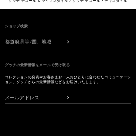
グッチ デコール & ライフスタイル
グッチ デコール
テキスタイル
Footer
ショップ検索
都道府県等/国、地域
グッチの最新情報をメールで受け取る
コレクションの発表やお客さまお一人おひとりに合わせたコミュニケーシ
ョン、グッチからの最新情報などをお届けいたします。
メールアドレス