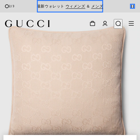
最新ウォレット
ウィメンズ
＆
メンズ
2
/
3
Gucci x 安藤七宝店
オンライン限定 〔GGマーモント〕