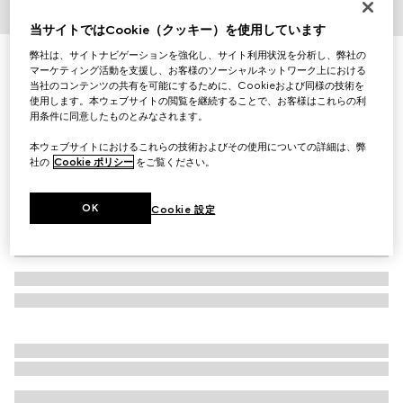
1
/
4
当サイトではCookie（クッキー）を使用しています
弊社は、サイトナビゲーションを強化し、サイト利用状況を分析し、弊社の
ハーバリウム プリント マグ
マーケティング活動を支援し、お客様のソーシャルネットワーク上における
￥45,100
当社のコンテンツの共有を可能にするために、Cookieおよび同様の技術を
（税込）
使用します。本ウェブサイトの閲覧を継続することで、お客様はこれらの利
バリエーション
ホワイト＆グリーン ポーセリン
用条件に同意したものとみなされます。
本ウェブサイトにおけるこれらの技術およびその使用についての詳細は、弊
社の
Cookie ポリシー
をご覧ください。
OK
Cookie 設定