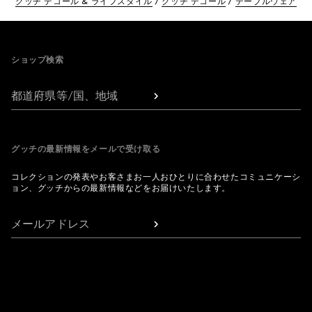
グッチ デコール & ライフスタイル
グッチ デコール
テーブルウェア
Footer
ショップ検索
都道府県等/国、地域
グッチの最新情報をメールで受け取る
コレクションの発表やお客さまお一人おひとりに合わせたコミュニケーシ
ョン、グッチからの最新情報などをお届けいたします。
メールアドレス