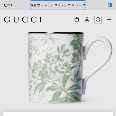
最新ウォレット
ウィメンズ
＆
メンズ
2
/
3
Gucci x 安藤七宝店
オンライン限定 〔GGマーモント〕