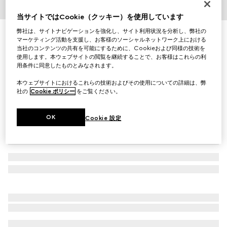
1
/
3
当サイトではCookie（クッキー）を使用しています
弊社は、サイトナビゲーションを強化し、サイト利用状況を分析し、弊社の
ハーバリウム スープボール 2枚セット
マーケティング活動を支援し、お客様のソーシャルネットワーク上における
￥47,850
当社のコンテンツの共有を可能にするために、Cookieおよび同様の技術を
（税込）
使用します。本ウェブサイトの閲覧を継続することで、お客様はこれらの利
バリエーション
グリーン ハーバリウム
用条件に同意したものとみなされます。
本ウェブサイトにおけるこれらの技術およびその使用についての詳細は、弊
社の
Cookie ポリシー
をご覧ください。
OK
Cookie 設定