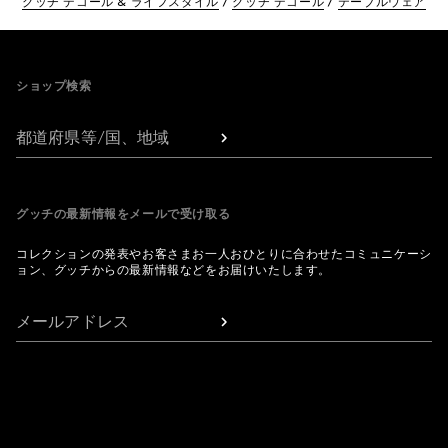
グッチ デコール & ライフスタイル
グッチ デコール
テーブルウェア
Footer
ショップ検索
都道府県等/国、地域
グッチの最新情報をメールで受け取る
コレクションの発表やお客さまお一人おひとりに合わせたコミュニケーシ
ョン、グッチからの最新情報などをお届けいたします。
メールアドレス