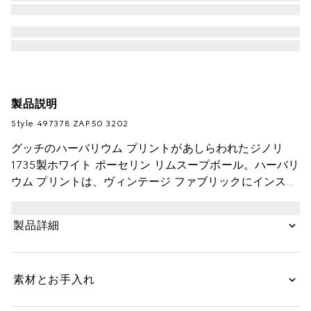
製品説明
Style ‎497378 ZAP50 3202
グッチのハーバリウム プリントがあしらわれたジノリ
1735製ホワイト ポーセリン リムスープボール。ハーバリ
ウム プリントは、ヴィンテージ ファブリックにインスピ
レーションを得た独創的なトワル・ド・ジュイ（2色使い
のテキスタイルデザイン）で、チェリーの枝や葉、花が
製品詳細
描かれています。同じデザインのアイテムを組み合わせ
て、テーブルセッティング一式を揃えることができま
す。
素材とお手入れ