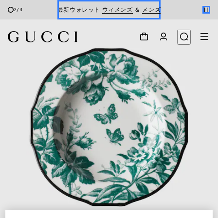
最新ウォレット
ウィメンズ
＆
メンズ
2
/
3
Gucci x 安藤七宝店
オンライン限定 〔GGマーモント〕