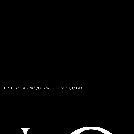
 SIAE LICENCE # 2294/I/1936 and 5647/I/1936