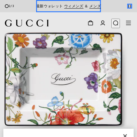
最新ウォレット
ウィメンズ
＆
メンズ
2
/
3
Gucci x 安藤七宝店
オンライン限定 〔GGマーモント〕