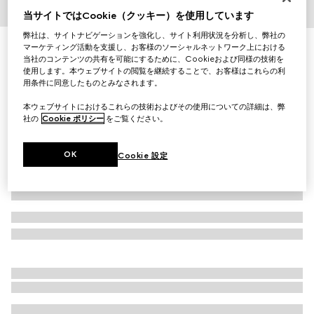
当サイトではCookie（クッキー）を使用しています
1
/
3
弊社は、サイトナビゲーションを強化し、サイト利用状況を分析し、弊社の
グッチ フローラ プリント スモール アクセサリートレイ
マーケティング活動を支援し、お客様のソーシャルネットワーク上における
当社のコンテンツの共有を可能にするために、Cookieおよび同様の技術を
￥73,700
使用します。本ウェブサイトの閲覧を継続することで、お客様はこれらの利
（税込）
用条件に同意したものとみなされます。
バリエーション
マルチカラー ポーセリン
本ウェブサイトにおけるこれらの技術およびその使用についての詳細は、弊
社の
Cookie ポリシー
をご覧ください。
OK
Cookie 設定