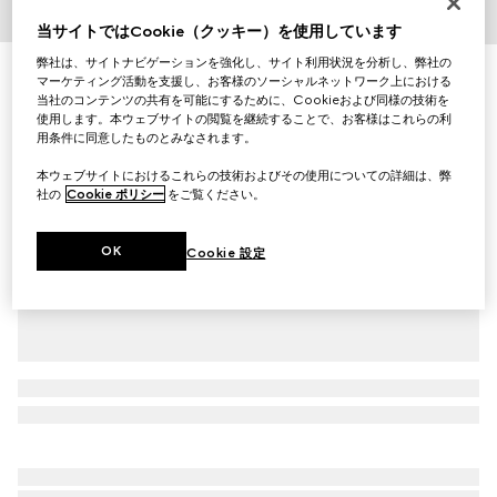
当サイトではCookie（クッキー）を使用しています
1
/
3
弊社は、サイトナビゲーションを強化し、サイト利用状況を分析し、弊社の
〔チルドレンズ〕プリント コットン Tシャツ
マーケティング活動を支援し、お客様のソーシャルネットワーク上における
￥47,300
当社のコンテンツの共有を可能にするために、Cookieおよび同様の技術を
使用します。本ウェブサイトの閲覧を継続することで、お客様はこれらの利
（税込）
用条件に同意したものとみなされます。
バリエーション
ホワイト
本ウェブサイトにおけるこれらの技術およびその使用についての詳細は、弊
社の
Cookie ポリシー
をご覧ください。
OK
Cookie 設定