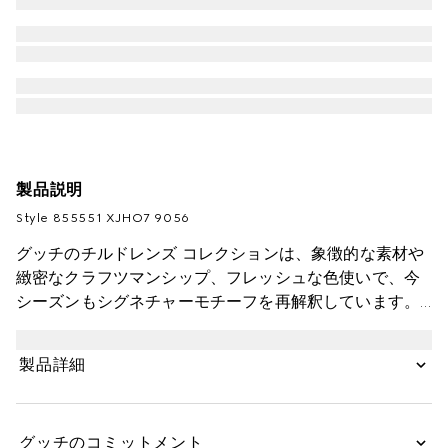
製品説明
Style ‎855551 XJHO7 9056
グッチのチルドレンズ コレクションは、象徴的な素材や
緻密なクラフツマンシップ、フレッシュな色使いで、今
シーズンもシグネチャーモチーフを再解釈しています。
コットンジャージーで仕立てたこのお子さま用Tシャツ
は、GUCCI インターロッキングG ストライプ プリント
製品詳細
が目を引く一枚です。
グッチのコミットメント