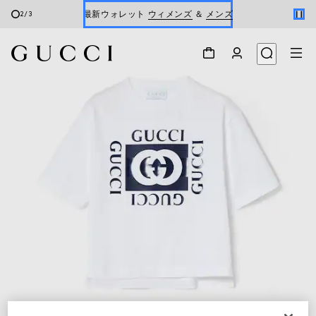
最新ウォレット
ウィメンズ
＆
メンズ
2
/
3
Gucci x 安藤七宝店
オンライン限定 〔GGマーモント〕