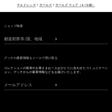
チルドレンズ
ガールズ
ガールズ ウェア（4-12歳）
Footer
ショップ検索
都道府県等/国、地域
グッチの最新情報をメールで受け取る
コレクションの発表やお客さまお一人おひとりに合わせたコミュニケーシ
ョン、グッチからの最新情報などをお届けいたします。
メールアドレス