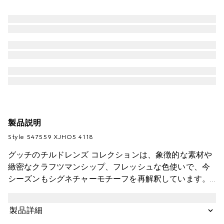
製品説明
Style ‎547559 XJHO5 4118
グッチのチルドレンズ コレクションは、象徴的な素材や
緻密なクラフツマンシップ、フレッシュな色使いで、今
シーズンもシグネチャーモチーフを再解釈しています。
このお子さま用Tシャツはコットンジャージーで仕立て、
ウェブ ストライプ インターロッキングG プリント入りの
製品詳細
GUCCI ロゴをあしらいました。