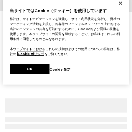
1
/
3
当サイトではCookie（クッキー）を使用しています
弊社は、サイトナビゲーションを強化し、サイト利用状況を分析し、弊社の
〔チルドレンズ〕プリント コットン Tシャツ
マーケティング活動を支援し、お客様のソーシャルネットワーク上における
￥35,200
当社のコンテンツの共有を可能にするために、Cookieおよび同様の技術を
（税込）
使用します。本ウェブサイトの閲覧を継続することで、お客様はこれらの利
バリエーション
ブルー
用条件に同意したものとみなされます。
本ウェブサイトにおけるこれらの技術およびその使用についての詳細は、弊
社の
Cookie ポリシー
をご覧ください。
OK
Cookie 設定