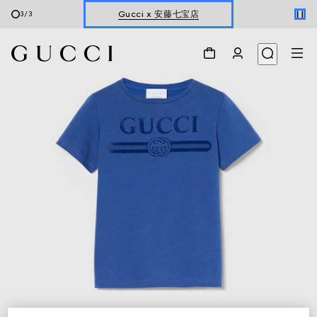
Gucci x 安藤七宝店
3
/
3
オンライン限定 〔GGマーモント〕