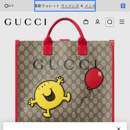
最新ウォレット
ウィメンズ
＆
メンズ
2
/
3
Gucci x 安藤七宝店
オンライン限定 〔GGマーモント〕