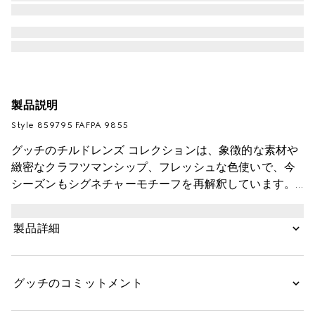
製品説明
Style ‎859795 FAFPA 9855
グッチのチルドレンズ コレクションは、象徴的な素材や
緻密なクラフツマンシップ、フレッシュな色使いで、今
シーズンもシグネチャーモチーフを再解釈しています。
このお子さま用トートバッグはGGスプリームで仕立
て、MR. MEN™ LITTLE MISS™ のキャラクターをあしら
製品詳細
いました。
グッチのコミットメント