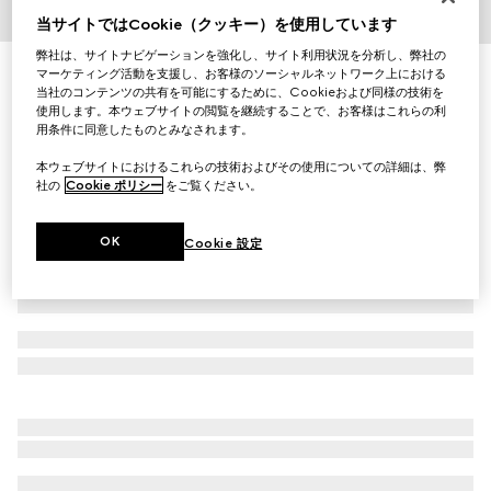
当サイトではCookie（クッキー）を使用しています
1
/
5
弊社は、サイトナビゲーションを強化し、サイト利用状況を分析し、弊社の
〔チルドレンズ〕プリント GG トートバッグ
マーケティング活動を支援し、お客様のソーシャルネットワーク上における
当社のコンテンツの共有を可能にするために、Cookieおよび同様の技術を
￥185,900
使用します。本ウェブサイトの閲覧を継続することで、お客様はこれらの利
（税込）
用条件に同意したものとみなされます。
バリエーション
ベージュ＆ブラウン GGスプリーム
本ウェブサイトにおけるこれらの技術およびその使用についての詳細は、弊
社の
Cookie ポリシー
をご覧ください。
OK
Cookie 設定