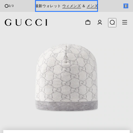
最新ウォレット
ウィメンズ
＆
メンズ
2
/
3
Gucci x 安藤七宝店
オンライン限定 〔GGマーモント〕