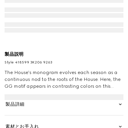
製品説明
Style ‎418599 3K206 9263
The House's monogram evolves each season as a
continuous nod to the roots of the House. Here, the
GG motif appears in contrasting colors on this
children's wool hat.
製品詳細
素材とお手入れ