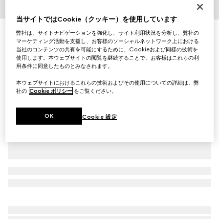
1
/
2
当サイトではCookie（クッキー）を使用しています
〔ベビー〕 GGパターン ウール ハット
弊社は、サイトナビゲーションを強化し、サイト利用状況を分析し、弊社の
マーケティング活動を支援し、お客様のソーシャルネットワーク上における
￥28,600
当社のコンテンツの共有を可能にするために、Cookieおよび同様の技術を
（税込）
使用します。本ウェブサイトの閲覧を継続することで、お客様はこれらの利
バリエーション
ホワイト＆グレー GG ウール
用条件に同意したものとみなされます。
本ウェブサイトにおけるこれらの技術およびその使用についての詳細は、弊
社の
Cookie ポリシー
をご覧ください。
OK
Cookie 設定