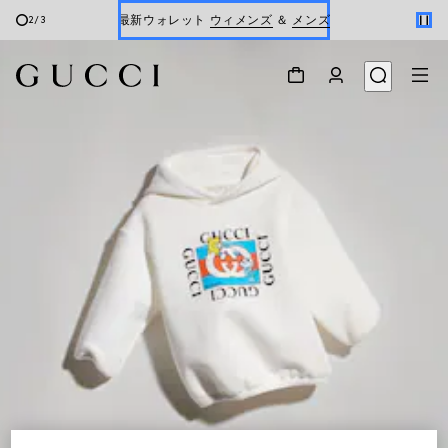
最新ウォレット
ウィメンズ
＆
メンズ
2
/
3
Gucci x 安藤七宝店
オンライン限定 〔GGマーモント〕