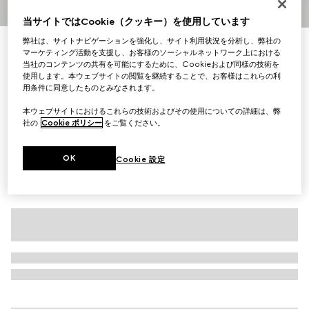
1
/
4
当サイトではCookie（クッキー）を使用しています
弊社は、サイトナビゲーションを強化し、サイト利用状況を分析し、弊社の
〔ベビー〕コットンジャージー フーデッド スウェットシ
マーケティング活動を支援し、お客様のソーシャルネットワーク上における
ャツ
当社のコンテンツの共有を可能にするために、Cookieおよび同様の技術を
使用します。本ウェブサイトの閲覧を継続することで、お客様はこれらの利
￥48,400
用条件に同意したものとみなされます。
（税込）
バリエーション
ホワイト
本ウェブサイトにおけるこれらの技術およびその使用についての詳細は、弊
社の
Cookie ポリシー
をご覧ください。
OK
Cookie 設定