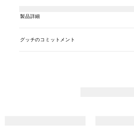
際に引いて印象を引き立てたり、キャットアイや、
このアイライナーペンシルがあればどんなメイクア
製品詳細
グッチのコミットメント