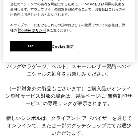
大切な方へのギフトや自分へのご褒美に、グッチ製品に
当社のコンテンツの共有を可能にするために、Cookieおよび同様の技術を
特別なディテールを加えましょう。
使用します。本ウェブサイトの閲覧を継続することで、お客様はこれらの利
用条件に同意したものとみなされます。
本ウェブサイトにおけるこれらの技術およびその使用についての詳細は、弊
社の
Cookie ポリシー
をご覧ください。
オンラインで
OK
Cookie 設定
オンラインでのご購入時にオーダー、またはご注文品の
到着後にグッチショップにお持ち込みいただくことで、
バッグやラゲージ、ベルト、スモールレザー製品へのイ
ニシャルの刻印をお楽しみください。
（一部対象外の製品もございます）ご購入品がオンライ
ン刻印サービス対象の場合は、製品ページに“無料刻印サ
ービス”の専用リンクが表示されます。
新しいシンボルは、クライアント アドバイザーを通じて
オンラインで、または一部のグッチショップにてお選び
いただけます。