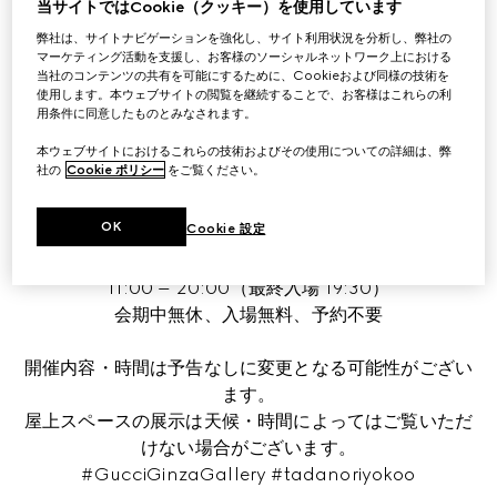
当サイトではCookie（クッキー）を使用しています
日本を代表するアーティスト 横尾忠則氏とのダイナミ
弊社は、サイトナビゲーションを強化し、サイト利用状況を分析し、弊社の
ックで創造的なコラボレーション 
マーケティング活動を支援し、お客様のソーシャルネットワーク上における
当社のコンテンツの共有を可能にするために、Cookieおよび同様の技術を
使用します。本ウェブサイトの閲覧を継続することで、お客様はこれらの利
「未完」「旅」「自画像」をテーマとする作品を中心
用条件に同意したものとみなされます。
に、初公開となる自画像や家族の肖像などを含めた20点
本ウェブサイトにおけるこれらの技術およびその使用についての詳細は、弊
以上を展示。

社の
Cookie ポリシー
をご覧ください。
会期延長に伴い、8月25日より新作を含む7点を追加展示
します。
OK
Cookie 設定
2025年4月23日(水) – 11月9日（日) 

11:00 – 20:00（最終入場 19:30）

会期中無休、入場無料、予約不要
開催内容・時間は予告なしに変更となる可能性がござい
ます。

屋上スペースの展示は天候・時間によってはご覧いただ
けない場合がございます。

#GucciGinzaGallery #tadanoriyokoo