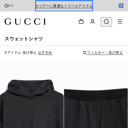
ホリデーに最適なトラベルアイテム
2
/
3
Gucci x 安藤七宝店
オンライン限定 〔GGマーモント〕
スウェットシャツ
8アイテム
並び替え
おすすめ
フィルター・並び替え