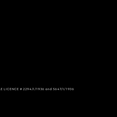
 SIAE LICENCE # 2294/I/1936 and 5647/I/1936