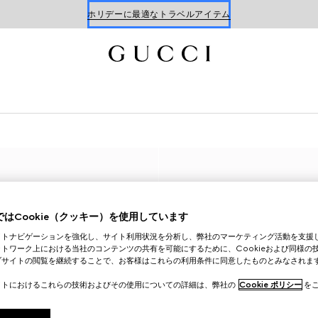
ホリデーに最適なトラベルアイテム
Gucci x 安藤七宝店
オンライン限定 〔GGマーモント〕
はCookie（クッキー）を使用しています
イトナビゲーションを強化し、サイト利用状況を分析し、弊社のマーケティング活動を支援
トワーク上における当社のコンテンツの共有を可能にするために、Cookieおよび同様の
ブサイトの閲覧を継続することで、お客様はこれらの利用条件に同意したものとみなされま
イトにおけるこれらの技術およびその使用についての詳細は、弊社の
Cookie ポリシー
をご