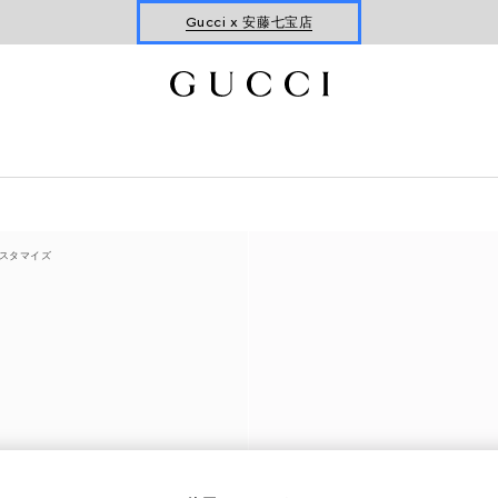
Gucci x 安藤七宝店
オンライン限定 〔GGマーモント〕
スタマイズ