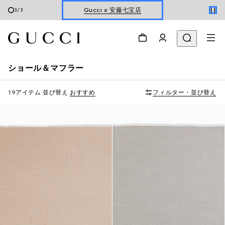
オンライン限定 〔GGマーモント〕
1
/
3
ホリデーに最適なトラベルアイテム
Gucci x 安藤七宝店
ショール＆マフラー
オンライン限定 〔GGマーモント〕
19アイテム
並び替え
おすすめ
フィルター・並び替え