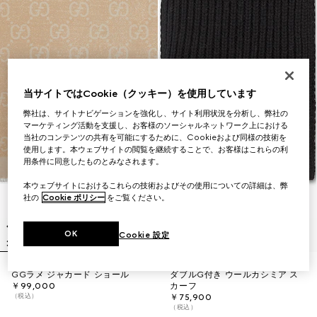
当サイトではCookie（クッキー）を使用しています
弊社は、サイトナビゲーションを強化し、サイト利用状況を分析し、弊社の
マーケティング活動を支援し、お客様のソーシャルネットワーク上における
当社のコンテンツの共有を可能にするために、Cookieおよび同様の技術を
使用します。本ウェブサイトの閲覧を継続することで、お客様はこれらの利
用条件に同意したものとみなされます。
本ウェブサイトにおけるこれらの技術およびその使用についての詳細は、弊
社の
Cookie ポリシー
をご覧ください。
OK
Cookie 設定
GGラメ ジャカード ショール
ダブルG付き ウールカシミア ス
￥99,000
カーフ
（税込）
￥75,900
（税込）