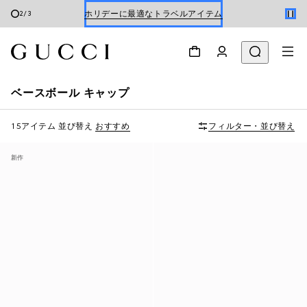
ホリデーに最適なトラベルアイテム
2
/
3
Gucci x 安藤七宝店
オンライン限定 〔GGマーモント〕
ベースボール キャップ
15アイテム
並び替え
おすすめ
フィルター・並び替え
新作