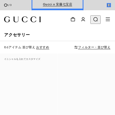
オンライン限定 〔GGマーモント〕
1
/
3
ホリデーに最適なトラベルアイテム
Gucci x 安藤七宝店
アクセサリー
オンライン限定 〔GGマーモント〕
86アイテム
並び替え
おすすめ
フィルター・並び替え
イニシャルを入れてカスタマイズ