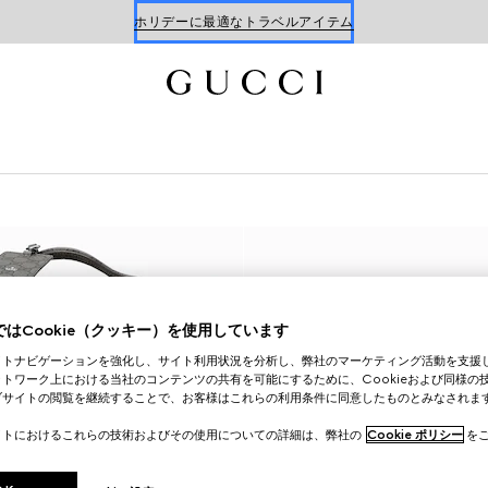
ホリデーに最適なトラベルアイテム
Gucci x 安藤七宝店
新着 ウィメンズ ハンドバッグ
はCookie（クッキー）を使用しています
イトナビゲーションを強化し、サイト利用状況を分析し、弊社のマーケティング活動を支援
トワーク上における当社のコンテンツの共有を可能にするために、Cookieおよび同様の
ブサイトの閲覧を継続することで、お客様はこれらの利用条件に同意したものとみなされま
イトにおけるこれらの技術およびその使用についての詳細は、弊社の
Cookie ポリシー
をご