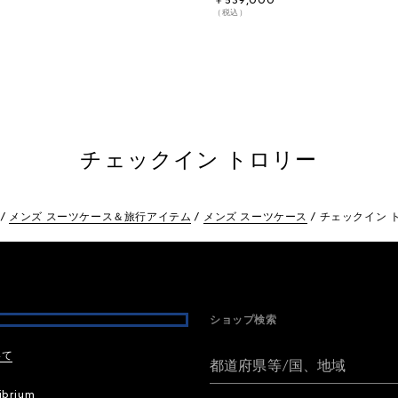
￥539,000
（税込）
チェックイン トロリー
メンズ スーツケース＆旅行アイテム
メンズ スーツケース
チェックイン 
ショップ検索
いて
都道府県等/国、地域
ibrium