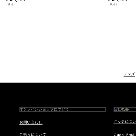
￥566,500
￥566,500
（税込）
（税込）
メンズ
Footer
オンラインショップについて
会社概要
グッチにつ
お問い合わせ
ご購入について
Gucci Equil