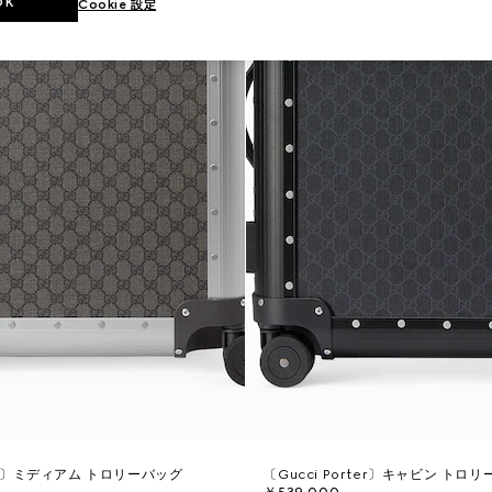
OK
Cookie 設定
rter〕ミディアム トロリーバッグ
〔Gucci Porter〕キャビン トロリ