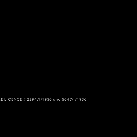
 SIAE LICENCE # 2294/I/1936 and 5647/I/1936