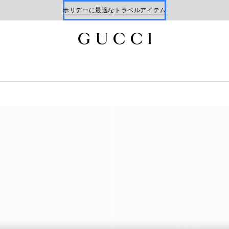
Gucci x 安藤七宝店
オンライン限定 〔GGマーモント〕