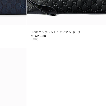
〔GGエンブレム〕ミディアム ポーチ
￥162,800
（税込）