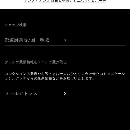
メンズ
メンズ 財布＆小物
ミニバッグ＆ポーチ
Footer
ショップ検索
都道府県等/国、地域
グッチの最新情報をメールで受け取る
コレクションの発表やお客さまお一人おひとりに合わせたコミュニケーシ
ョン、グッチからの最新情報などをお届けいたします。
メールアドレス