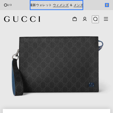
最新ウォレット
ウィメンズ
＆
メンズ
2
/
3
Gucci x 安藤七宝店
オンライン限定 〔GGマーモント〕