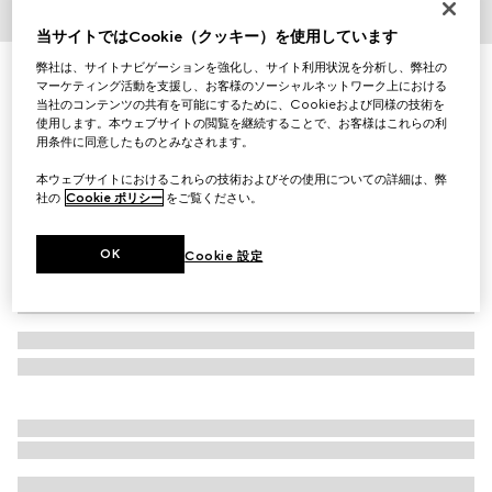
1
/
8
当サイトではCookie（クッキー）を使用しています
弊社は、サイトナビゲーションを強化し、サイト利用状況を分析し、弊社の
ミディアム ポーチ
マーケティング活動を支援し、お客様のソーシャルネットワーク上における
￥147,400
当社のコンテンツの共有を可能にするために、Cookieおよび同様の技術を
（税込）
使用します。本ウェブサイトの閲覧を継続することで、お客様はこれらの利
バリエーション
ブラック スプリーム
用条件に同意したものとみなされます。
本ウェブサイトにおけるこれらの技術およびその使用についての詳細は、弊
社の
Cookie ポリシー
をご覧ください。
OK
Cookie 設定