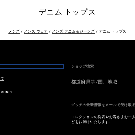
デニム トップス
メンズ
メンズ ウェア
メンズ デニム＆ジーンズ
デニム トップス
ショップ検索
いて
都道府県等/国、地域
ibrium
グッチの最新情報をメールで受け
コレクションの発表やお客さまお一
どをお届けいたします。