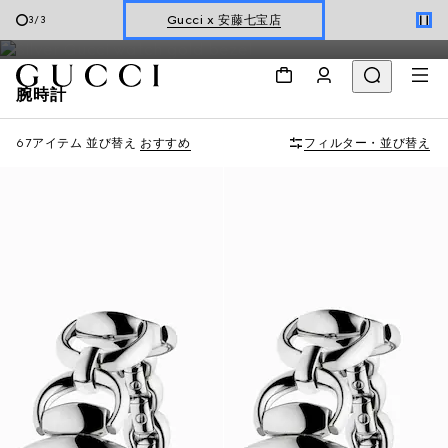
タイルからクラシックなスタイルまで幅広く取り揃えています。
オンライン限定 〔GGマーモント〕
1
/
3
刻印サービスを無料で承ります。
腕時計
67アイテム
並び替え
おすすめ
フィルター・並び替え