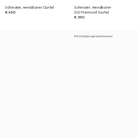
Schmaler, wendbarer Gürtel
Schmaler, wendbarer
€ 450
GG Marmont Gürtel
€ 390
Mit Initialen personalisieren