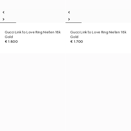
Gucci Link to Love Ring Nieten 18k
Gucci Link to Love Ring Nieten 18k
Gold
Gold
€ 1.800
€ 1.700