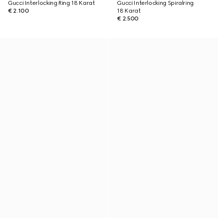
Gucci Interlocking Ring 18 Karat
Gucci Interlocking Spiralring
€ 2.100
18 Karat
€ 2.500