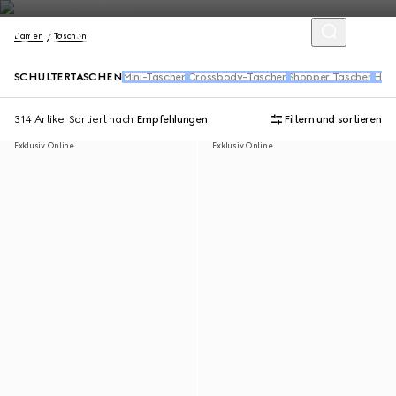
Damen
Taschen
SCHULTERTASCHEN
Mini-Taschen
Crossbody-Taschen
Shopper Taschen
Henk
314 Artikel
Sortiert nach
Empfehlungen
Filtern und sortieren
Exklusiv Online
Exklusiv Online