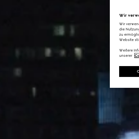
Wir verw
Wir verwen
die Nutzung
zu ermöglic
Website st
Weitere In
unserer
Co