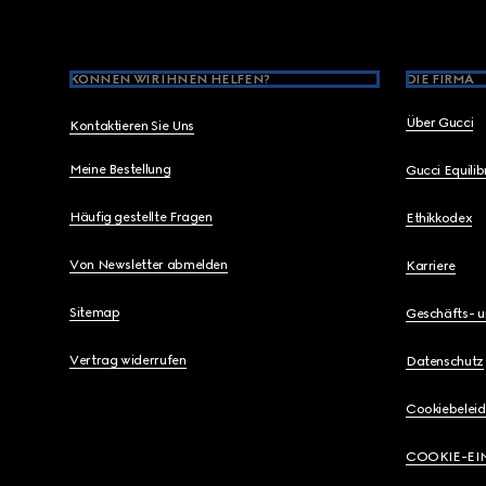
KÖNNEN WIR IHNEN HELFEN?
DIE FIRMA
Über Gucci
Kontaktieren Sie Uns
Meine Bestellung
Gucci Equili
Häufig gestellte Fragen
Ethikkodex
Von Newsletter abmelden
Karriere
Sitemap
Geschäfts- 
Vertrag widerrufen
Datenschutz
Cookiebeleid
COOKIE-EI