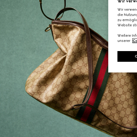
Wir verw
Wir verwen
die Nutzung
zu ermöglic
Website st
Weitere In
unserer
Co