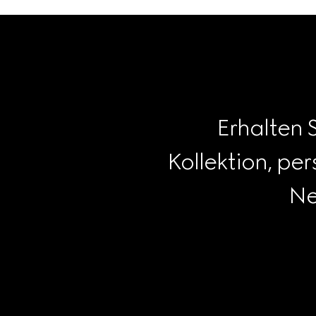
Erhalten 
Kollektion, pe
Ne
Footer