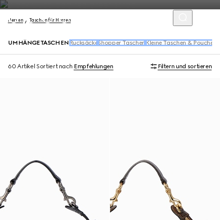
Herren
Taschen für Herren
UMHÄNGETASCHEN
Rucksäcke
Shopper Taschen
Kleine Taschen & Pouches
G
60 Artikel
Sortiert nach
Empfehlungen
Filtern und sortieren